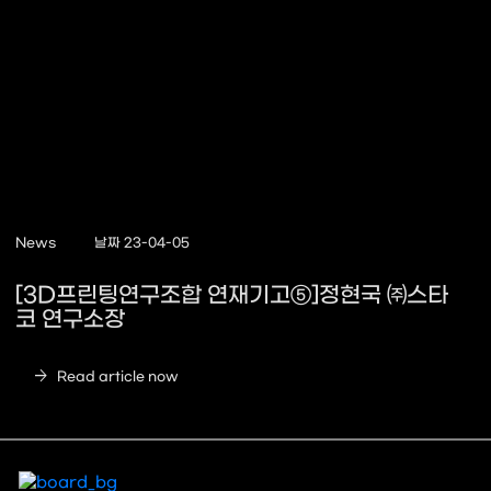
News
날짜 23-04-05
[3D프린팅연구조합 연재기고⑤]정현국 ㈜스타
코 연구소장
arrow_forward
Read article now