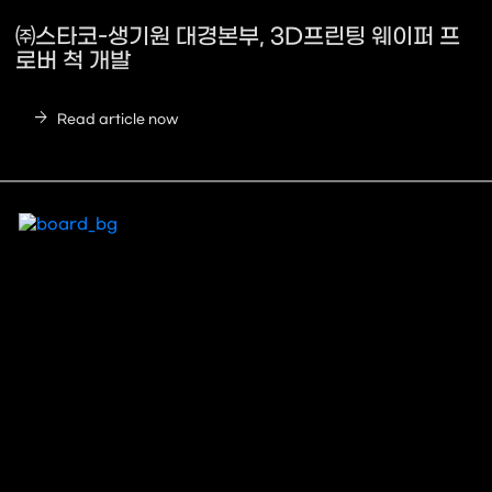
㈜스타코-생기원 대경본부, 3D프린팅 웨이퍼 프
로버 척 개발
arrow_forward
Read article now