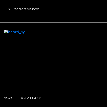
arrow_forward
Read article now
News
날짜 23-04-05