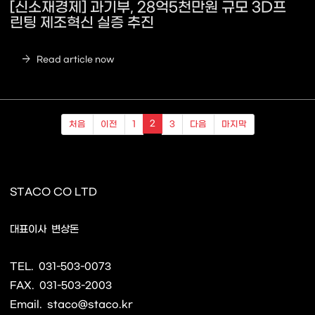
[신소재경제] 과기부, 28억5천만원 규모 3D프
린팅 제조혁신 실증 추진
arrow_forward
Read article now
2
처음
이전
1
3
다음
마지막
STACO CO LTD
사업자명
대표이사
변상돈
TEL.
031-503-0073
FAX.
031-503-2003
Email.
staco@staco.kr