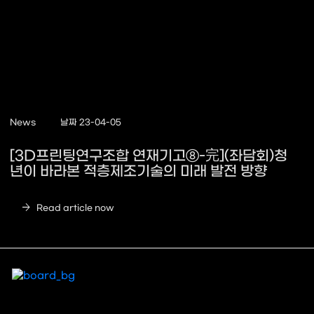
News
날짜 23-04-05
[3D프린팅연구조합 연재기고⑧-完](좌담회)청
년이 바라본 적층제조기술의 미래 발전 방향
arrow_forward
Read article now