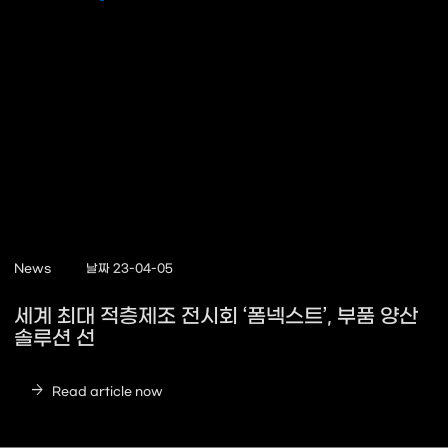
News
날짜 23-04-05
세계 최대 적층제조 전시회 ‘폼넥스트’, 부품 양산
솔루션 선
arrow_forward
Read article now