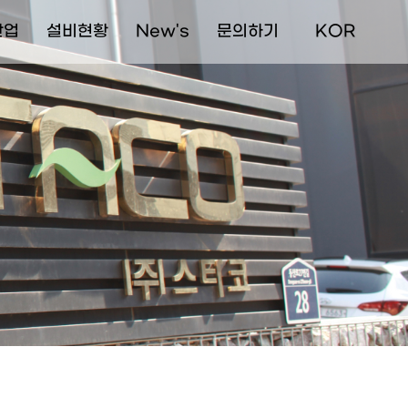
산업
설비현황
New's
문의하기
  KOR