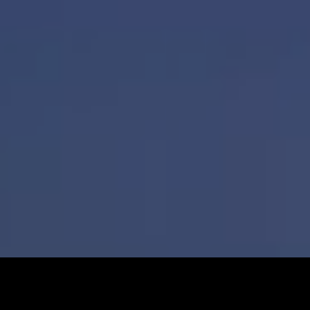
STACO는