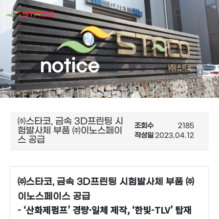
notice
㈜스타코, 금속 3D프린팅 시
조회수
2185
험발사체 부품 ㈜이노스페이
작성일
2023.04.12
스 공급
㈜스타코, 금속 3D프린팅 시험발사체 부품 ㈜
이노스페이스 공급
- ‘산화제펌프’ 경량·일체 제작, ‘한빛-TLV’ 탑재