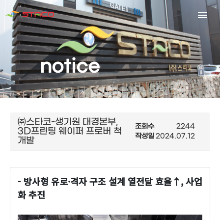
notice
㈜스타코-생기원 대경본부,
조회수
2244
3D프린팅 웨이퍼 프로버 척
작성일
2024.07.12
개발
- 방사형 유로·격자 구조 설계 열전달 효율↑, 사업
화 추진