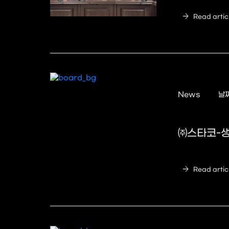
arrow_forward
Read artic
News
날짜
㈜스타코-생
arrow_forward
Read artic