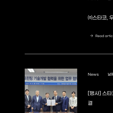
㈜스타코, 
arrow_forward
Read artic
News
날짜
[행사] 스
결