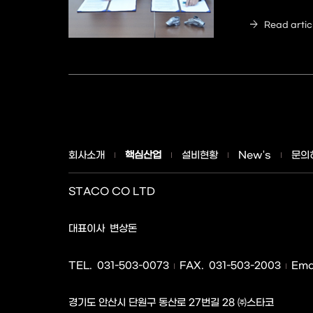
arrow_forward
Read artic
회사소개
핵심산업
설비현황
New's
문의
STACO CO LTD
사업자명
대표이사
변상돈
TEL.
031-503-0073
FAX.
031-503-2003
Emai
경기도 안산시 단원구 동산로 27번길 28 ㈜스타코
주소