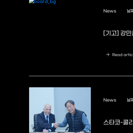
News
날짜
[기고] 강
arrow_forward
Read artic
News
날짜
스타코-콜리