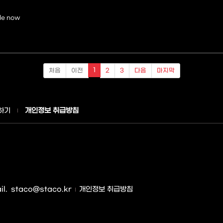
le now
1
처음
이전
2
3
다음
마지막
하기
개인정보 취급방침
l.
staco@staco.kr
개인정보 취급방침