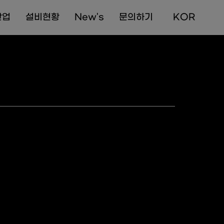
산업
설비현황
New's
문의하기
  KOR