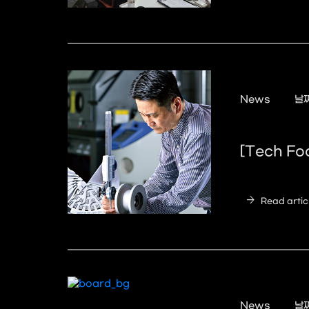
News
날짜
[Tech F
arrow_forward
Read artic
News
날짜