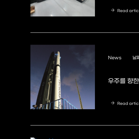
arrow_forward
Read artic
News
날짜
우주를 향한
arrow_forward
Read artic