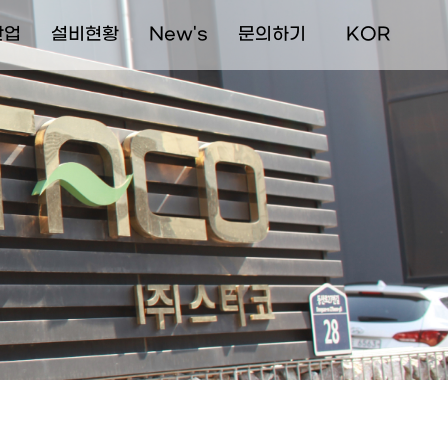
산업
설비현황
New's
문의하기
  KOR