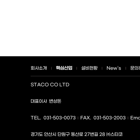
회사소개
핵심산업
설비현황
New's
문의
STACO CO LTD
사업자명
대표이사
변상돈
TEL.
031-503-0073
FAX.
031-503-2003
Emai
경기도 안산시 단원구 동산로 27번길 28 ㈜스타코
주소