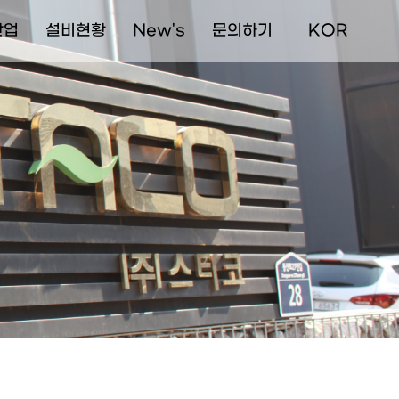
산업
설비현황
New's
문의하기
  KOR