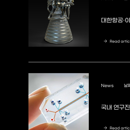
대한항공·이
arrow_forward
Read artic
News
날짜
국내 연구진
arrow_forward
Read artic