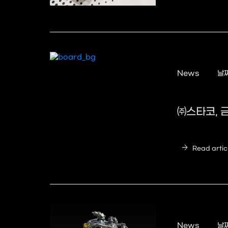
News
날짜
㈜스타코, 
arrow_forward
Read artic
News
날짜