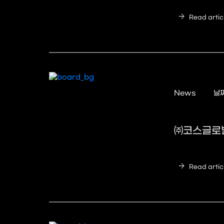
arrow_forward
Read artic
News
날짜
㈜코스글로벌
arrow_forward
Read artic