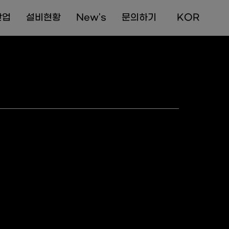
산업
설비현황
New's
문의하기
  KOR