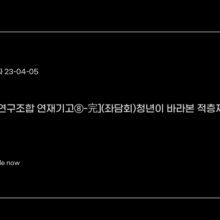
 23-04-05
연구조합 연재기고⑧-完](좌담회)청년이 바라본 적층
le now