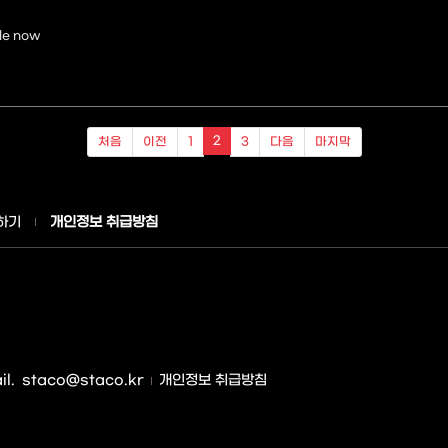
le now
2
처음
이전
1
3
다음
마지막
하기
개인정보 취급방침
l.
staco@staco.kr
개인정보 취급방침