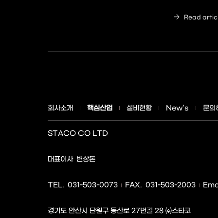
arrow_forward
Read artic
회사소개
핵심산업
설비현황
New's
문의
STACO CO LTD
사업자명
대표이사
변상돈
TEL.
031-503-0073
FAX.
031-503-2003
Emai
경기도 안산시 단원구 동산로 27번길 28 ㈜스타코
주소