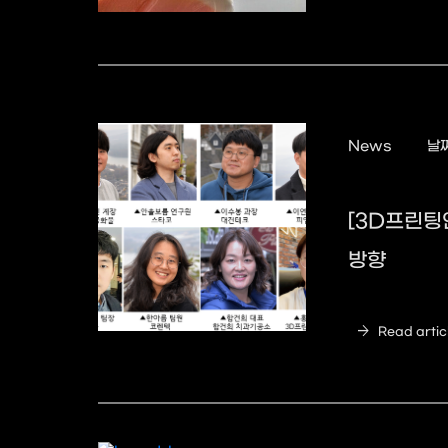
News
날짜
[3D프린팅
방향
arrow_forward
Read artic