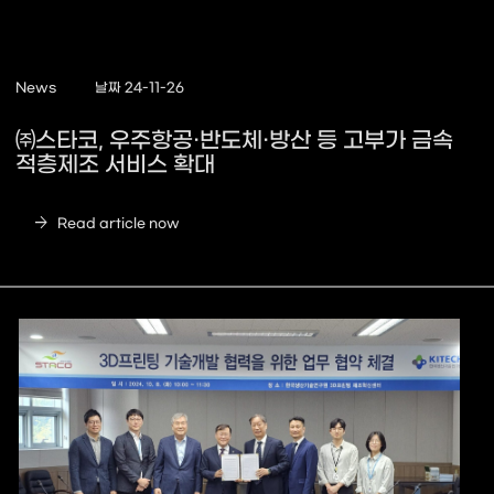
News
날짜 24-11-26
㈜스타코, 우주항공·반도체·방산 등 고부가 금속
적층제조 서비스 확대
arrow_forward
Read article now