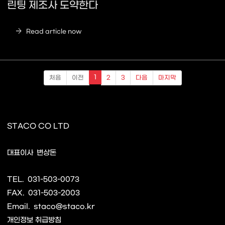
린팅 제조사 도약한다
arrow_forward
Read article now
1
처음
이전
2
3
다음
마지막
STACO CO LTD
사업자명
대표이사
변상돈
TEL.
031-503-0073
FAX.
031-503-2003
Email.
staco@staco.kr
개인정보 취급방침