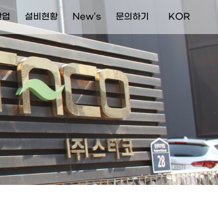
산업
설비현황
New's
문의하기
  KOR