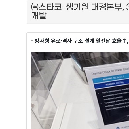
㈜스타코-생기원 대경본부, 
개발
- 방사형 유로·격자 구조 설계 열전달 효율↑